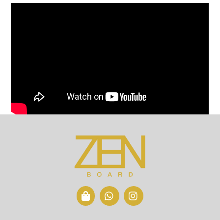
Back
To
Top
Icon
Icon
Icon
label
label
label